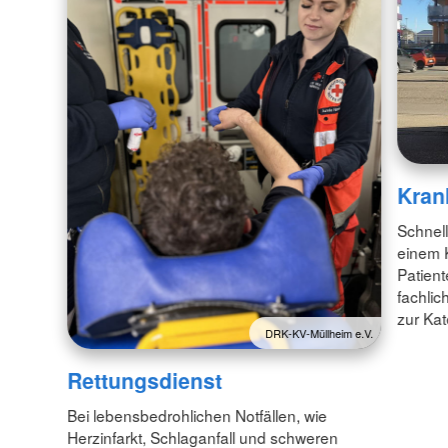
Kran
Schnell
einem 
Patient
fachlic
zur Kat
DRK-KV-Müllheim e.V.
Rettungsdienst
Bei lebensbedrohlichen Notfällen, wie
Herzinfarkt, Schlaganfall und schweren