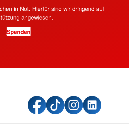
hen in Not. Hierfür sind wir dringend auf
stützung angewiesen.
Spenden